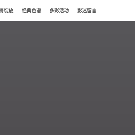
将绽放
经典色谱
多彩活动
影迷留言