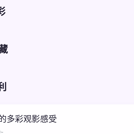
彩
藏
利
你的多彩观影感受
~